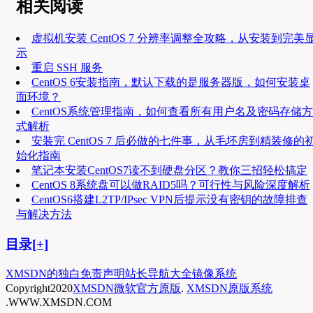
相关阅读
虚拟机安装 CentOS 7 分辨率调整全攻略，从安装到完美
示
重启 SSH 服务
CentOS 6安装指南，默认下载的是服务器版，如何安装桌
面环境？
CentOS系统管理指南，如何查看所有用户名及密码存储方
式解析
安装完 CentOS 7 后必做的七件事，从毛坯房到精装修的
始化指南
笔记本安装CentOS7读不到硬盘分区？教你三招轻松搞定
CentOS 8系统盘可以做RAID5吗？可行性与风险深度解析
CentOS6搭建L2TP/IPsec VPN后提示没有密钥的故障排查
与解决方法
目录[+]
XMSDN的独白
免责声明
站长导航大全
镜像系统
Copyright
2020
XMSDN微软官方原版
.
XMSDN原版系统
.WWW.XMSDN.COM