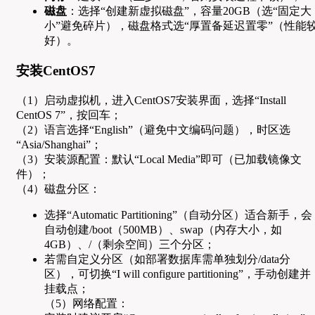
磁盘
：选择“创建新虚拟磁盘”，容量20GB（选“固定大
小”避免碎片），磁盘格式选“厚置备延迟置零”（性能
好）。
安装CentOS7
（1）启动虚拟机，进入CentOS7安装界面，选择“Install
CentOS 7”，按回车；
（2）语言选择“English”（避免中文编码问题），时区选
“Asia/Shanghai”；
（3）安装源配置：默认“Local Media”即可（已加载镜像文
件）；
（4）磁盘分区：
选择“Automatic Partitioning”（自动分区）适合新手，会
自动创建/boot（500MB）、swap（内存大小，如
4GB）、/（剩余空间）三个分区；
若需自定义分区（如部署数据库需单独划分/data分
区），可切换“I will configure partitioning”，手动创建并
挂载点；
（5）网络配置：