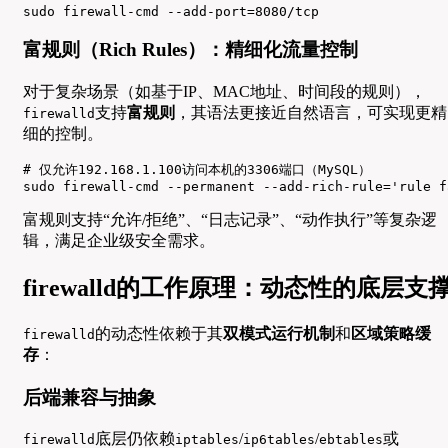
sudo firewall-cmd --add-port=8080/tcp
富规则（Rich Rules）：精细化流量控制
对于复杂场景（如基于IP、MAC地址、时间段的规则），
支持
富规则
，其语法更接近自然语言，可实现更精
firewalld
细的控制。
# 仅允许192.168.1.100访问本机的3306端口（MySQL）

sudo firewall-cmd --permanent --add-rich-rule='rule f
富规则支持“允许/拒绝”、“日志记录”、“动作执行”等复杂逻
辑，满足企业级安全需求。
firewalld的工作原理：动态性的底层支
的动态性依赖于其
双模式运行机制
和
区域策略缓
firewalld
存
：
后端兼容与抽象
底层仍依赖
/
/
或
firewalld
iptables
ip6tables
ebtables