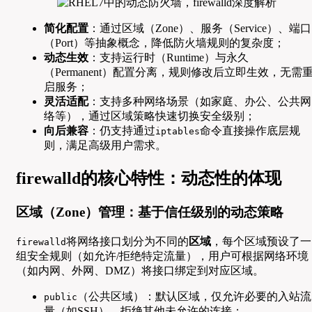
简化配置
：通过区域（Zone）、服务（Service）、端口
（Port）等抽象概念，降低防火墙规则的复杂度；
动态生效
：支持运行时（Runtime）与永久
（Permanent）配置分离，规则修改后立即生效，无需
启服务；
灵活适配
：支持多种网络场景（如家庭、办公、公共网
络等），通过区域策略快速切换安全级别；
向后兼容
：仍支持通过
命令直接操作底层规
iptables
则，满足高级用户需求。
firewalld的核心特性：动态性的体现
区域（Zone）管理：基于信任级别的动态策略
将网络接口划分为不同的
区域
，每个区域预设了一
firewalld
组安全规则（如允许/拒绝特定流量），用户可根据网络环境
（如内网、外网、DMZ）将接口绑定到对应区域。
（公共区域）：默认区域，仅允许必要的入站流
public
量（如SSH），拒绝其他未允许的连接；