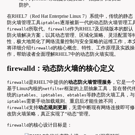
防护。
在RHEL7（Red Hat Enterprise Linux 7）系统中，传统的静态
防火墙管理工具
逐渐被新一代的动态防火墙管理工
iptables
所取代。
作为RHEL7及后续版本的默认
firewalld
firewalld
防火墙解决方案，以其动态管理、区域化策略、灵活配置等
性，极大地简化了网络流量控制与安全策略的运维工作，本
将详细介绍
的核心概念、特性、工作原理及实践操
firewalld
作，帮助读者全面理解RHEL7中的动态防火墙实现。
firewalld：动态防火墙的核心定义
是RHEL7中提供的
动态防火墙管理服务
，它是一
firewalld
基于Linux内核的
框架的上层抽象工具，旨在替代
netfilter
统的
、
、
等静态防火墙工具，与
iptables
ip6tables
ebtables
需要手动加载规则、重启后才能生效不同，
iptables
支持
动态规则更新
，无需中断现有网络连接即可修
firewalld
改防火墙策略，真正实现了“动态”管理。
的核心设计目标是：
firewalld