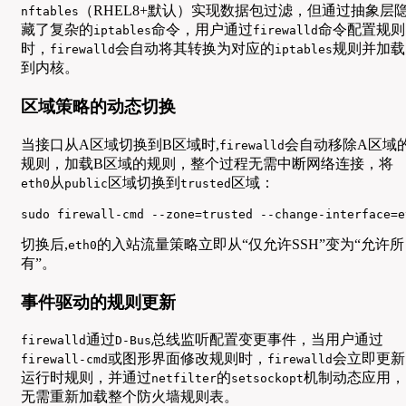
（RHEL8+默认）实现数据包过滤，但通过抽象层
nftables
藏了复杂的
命令，用户通过
命令配置规则
iptables
firewalld
时，
会自动将其转换为对应的
规则并加载
firewalld
iptables
到内核。
区域策略的动态切换
当接口从A区域切换到B区域时,
会自动移除A区域
firewalld
规则，加载B区域的规则，整个过程无需中断网络连接，将
从
区域切换到
区域：
eth0
public
trusted
sudo firewall-cmd --zone=trusted --change-interface=e
切换后,
的入站流量策略立即从“仅允许SSH”变为“允许所
eth0
有”。
事件驱动的规则更新
通过
总线监听配置变更事件，当用户通过
firewalld
D-Bus
或图形界面修改规则时，
会立即更新
firewall-cmd
firewalld
运行时规则，并通过
的
机制动态应用，
netfilter
setsockopt
无需重新加载整个防火墙规则表。