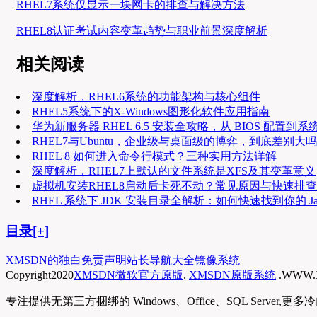
RHEL7系统仅显示一块网卡的排查与解决方法
RHEL8认证考试内容变革趋势与职业前景深度解析
相关阅读
深度解析，RHEL6系统的功能架构与核心组件
RHEL5系统下的X-Windows图形化软件应用指南
华为新服务器 RHEL 6.5 安装全攻略，从 BIOS 配置到系
RHEL7与Ubuntu，企业级与桌面级的博弈，到底差别大
RHEL 8 如何进入命令行模式？三种实用方法详解
深度解析，RHEL7上默认的文件系统是XFS及其变革意义
虚拟机安装RHEL8启动后卡死不动？常见原因与快速排
RHEL 系统下 JDK 安装目录全解析：如何快速找到你的 Ja
目录[+]
XMSDN的独白
免责声明
站长导航大全
镜像系统
Copyright
2020
XMSDN微软官方原版
.
XMSDN原版系统
.WWW.
专注提供无第三方捆绑的 Windows、Office、SQL Se