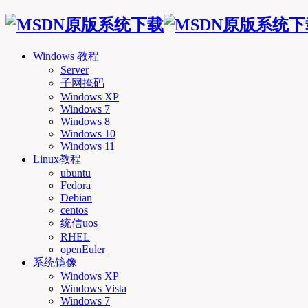
Windows 教程
Server
子网掩码
Windows XP
Windows 7
Windows 8
Windows 10
Windows 11
Linux教程
ubuntu
Fedora
Debian
centos
统信uos
RHEL
openEuler
系统镜像
Windows XP
Windows Vista
Windows 7