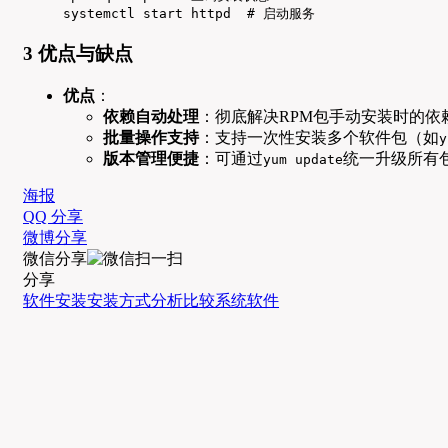
systemctl start httpd  # 启动服务
3 优点与缺点
优点
：
依赖自动处理
：彻底解决RPM包手动安装时的依
批量操作支持
：支持一次性安装多个软件包（如
y
版本管理便捷
：可通过
统一升级所有包，或`
yum update
海报
QQ 分享
微博分享
微信分享
分享
软件安装
安装方式
分析比较
系统软件