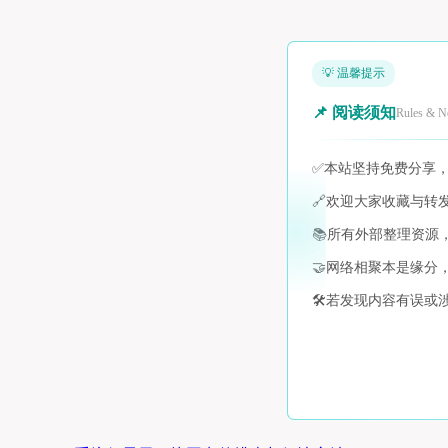
💡 温馨提示
📌 阅读须知
Rules & N
✅
本站坚持免费分享
🔗
欢迎大家收藏与转
📚
所有外部整理资源
🤝
网络相聚本是缘分
🛠️
若发现内容有误或