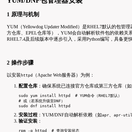
YUM/DNF包管理器安装
1 原理与机制
YUM（Yellowdog Updater Modified）是RH
方仓库、EPEL仓库等），YUM会自动解析软件包的依赖关系，
RHEL7.4及后续版本中逐步引入，采用Python编写，
2 操作步骤
以安装
（Apache Web服务器）为例：
httpd
配置仓库
：确保系统已连接官方仓库或第三方仓库（如
sudo yum install httpd  # YUM命令（RHEL7默认）

# 或（若系统升级至DNF）

sudo dnf install httpd
安装过程
：YUM/DNF自动解析依赖（如
、
apr
apr-uti
验证安装
：
rpm -q httpd  # 查询安装状态
