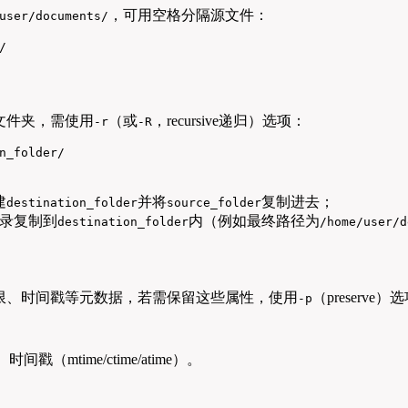
，可用空格分隔源文件：
user/documents/
/
文件夹，需使用
（或
，recursive递归）选项：
-r
-R
n_folder/
建
并将
复制进去；
destination_folder
source_folder
录复制到
内（例如最终路径为
destination_folder
/home/user/d
限、时间戳等元数据，若需保留这些属性，使用
（preserve）
-p
（mtime/ctime/atime）。