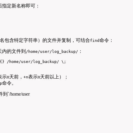
后指定新名称即可：
件名包含特定字符串）的文件并复制，可结合
命令：
find
天内的文件到
：
/home/user/log_backup/
{} /home/user/log_backup/ \;
表示n天前，
表示n天前以上）；
+n
命令。
p
`/home/user