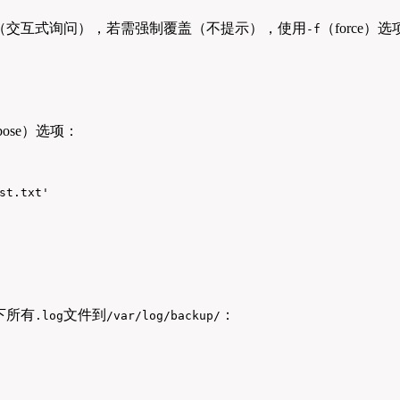
（交互式询问），若需强制覆盖（不提示），使用
（force）
-f
rbose）选项：
st.txt'
下所有
文件到
：
.log
/var/log/backup/