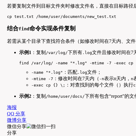
若要复制文件到目标文件夹时修改文件名，直接在目标路径
cp test.txt /home/user/documents/new_test.txt
结合
命令实现条件复制
find
若需从某个目录下查找符合条件（如修改时间在7天内、文
示例1
：复制
下所有
文件且修改时间在7
/var/log/
.log
find /var/log/ -name "*.log" -mtime -7 -exec cp 
：匹配
文件；
-name "*.log"
.log
：修改时间在7天内（
表示n天内，
-mtime -7
-n
n
：对查找到的每个文件（）执行
-exec cp {} \;
c
示例2
：复制
下所有包含“report”的文件到
/home/user/docs/
海报
QQ 分享
微博分享
微信分享
分享