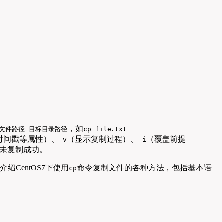
，如
源文件路径 目标目录路径
cp file.txt
时间戳等属性）、
（显示复制过程）、
（覆盖前提
-v
-i
未复制成功。
CentOS7下使用
命令复制文件的各种方法，包括基本语
cp