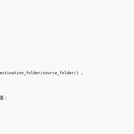
）。
estination_folder/source_folder/
选项：