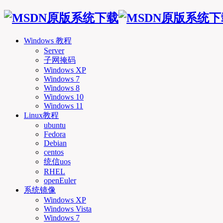
Windows 教程
Server
子网掩码
Windows XP
Windows 7
Windows 8
Windows 10
Windows 11
Linux教程
ubuntu
Fedora
Debian
centos
统信uos
RHEL
openEuler
系统镜像
Windows XP
Windows Vista
Windows 7