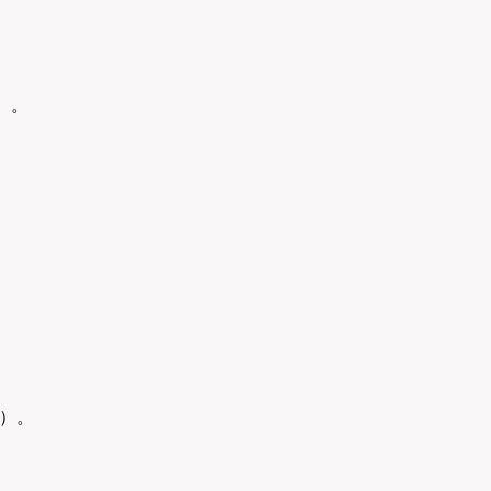
）。
）。