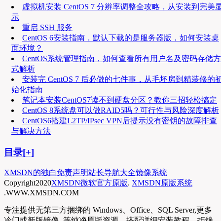
虚拟机安装 CentOS 7 分辨率调整全攻略，从安装到完美
示
重启 SSH 服务
CentOS 6安装指南，默认下载的是服务器版，如何安装桌
面环境？
CentOS系统管理指南，如何查看所有用户名及密码存储方
式解析
安装完 CentOS 7 后必做的七件事，从毛坯房到精装修的
始化指南
笔记本安装CentOS7读不到硬盘分区？教你三招轻松搞定
CentOS 8系统盘可以做RAID5吗？可行性与风险深度解析
CentOS6搭建L2TP/IPsec VPN后提示没有密钥的故障排查
与解决方法
目录[+]
XMSDN的独白
免责声明
站长导航大全
镜像系统
Copyright
2020
XMSDN微软官方原版
.
XMSDN原版系统
.WWW.XMSDN.COM
专注提供无第三方捆绑的 Windows、Office、SQL Server,更多
冷门或新版镜像, 等纯净原版资源，搭配详细安装教程，拒绝