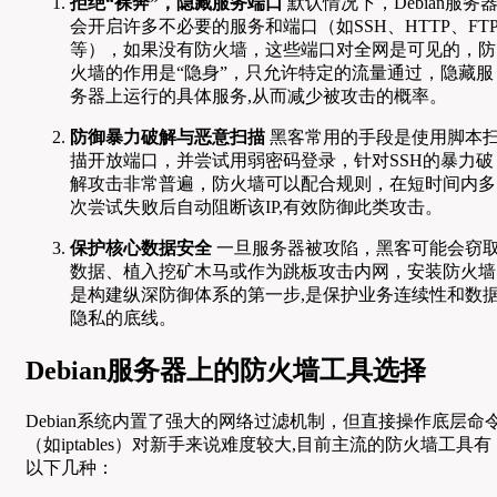
拒绝“裸奔”，隐藏服务端口
默认情况下，Debian服务
会开启许多不必要的服务和端口（如SSH、HTTP、FT
等），如果没有防火墙，这些端口对全网是可见的，防
火墙的作用是“隐身”，只允许特定的流量通过，隐藏服
务器上运行的具体服务,从而减少被攻击的概率。
防御暴力破解与恶意扫描
黑客常用的手段是使用脚本
描开放端口，并尝试用弱密码登录，针对SSH的暴力破
解攻击非常普遍，防火墙可以配合规则，在短时间内多
次尝试失败后自动阻断该IP,有效防御此类攻击。
保护核心数据安全
一旦服务器被攻陷，黑客可能会窃
数据、植入挖矿木马或作为跳板攻击内网，安装防火墙
是构建纵深防御体系的第一步,是保护业务连续性和数
隐私的底线。
Debian服务器上的防火墙工具选择
Debian系统内置了强大的网络过滤机制，但直接操作底层命
（如iptables）对新手来说难度较大,目前主流的防火墙工具有
以下几种：