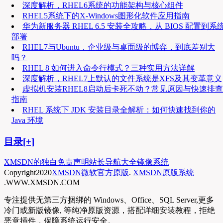
深度解析，RHEL6系统的功能架构与核心组件
RHEL5系统下的X-Windows图形化软件应用指南
华为新服务器 RHEL 6.5 安装全攻略，从 BIOS 配置到系
部署
RHEL7与Ubuntu，企业级与桌面级的博弈，到底差别大
吗？
RHEL 8 如何进入命令行模式？三种实用方法详解
深度解析，RHEL7上默认的文件系统是XFS及其变革意义
虚拟机安装RHEL8启动后卡死不动？常见原因与快速排查
指南
RHEL 系统下 JDK 安装目录全解析：如何快速找到你的
Java 环境
目录[+]
XMSDN的独白
免责声明
站长导航大全
镜像系统
Copyright
2020
XMSDN微软官方原版
.
XMSDN原版系统
.WWW.XMSDN.COM
专注提供无第三方捆绑的 Windows、Office、SQL Server,更多
冷门或新版镜像, 等纯净原版资源，搭配详细安装教程，拒绝
恶意插件，保障系统运行安全。