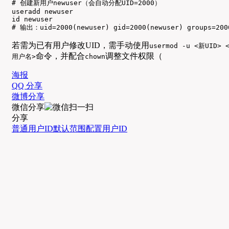
# 创建新用户newuser（会自动分配UID=2000）

useradd newuser

id newuser

# 输出：uid=2000(newuser) gid=2000(newuser) groups=200
若需为已有用户修改UID，需手动使用
usermod -u <新UID> 
命令，并配合
调整文件权限（
用户名>
chown
海报
QQ 分享
微博分享
微信分享
分享
普通用户ID
默认范围
配置
用户ID