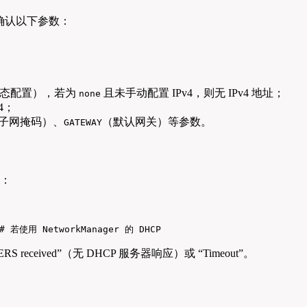
确认以下参数：
态配置），若为
且未手动配置 IPv4，则无 IPv4 地址；
none
4；
子网掩码）、
（默认网关）等参数。
GATEWAY
障：
  # 若使用 NetworkManager 的 DHCP
FERS received”（无 DHCP 服务器响应）或 “Timeout”。