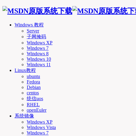
Windows 教程
Server
子网掩码
Windows XP
Windows 7
Windows 8
Windows 10
Windows 11
Linux教程
ubuntu
Fedora
Debian
centos
统信uos
RHEL
openEuler
系统镜像
Windows XP
Windows Vista
Windows 7