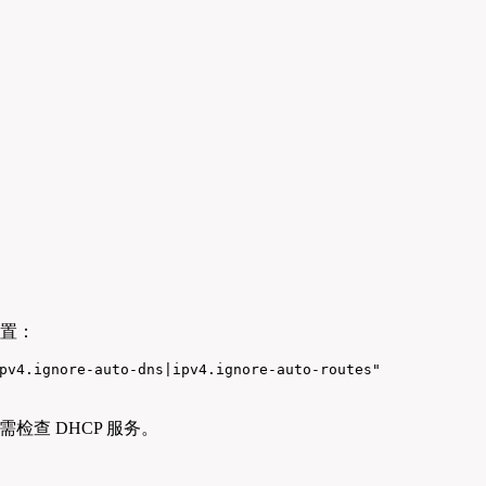
设置：
pv4.ignore-auto-dns|ipv4.ignore-auto-routes"
检查 DHCP 服务。