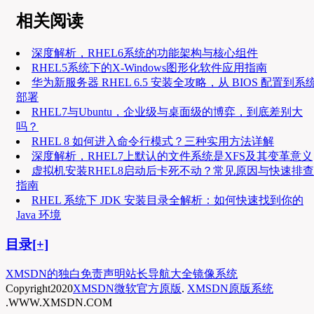
相关阅读
深度解析，RHEL6系统的功能架构与核心组件
RHEL5系统下的X-Windows图形化软件应用指南
华为新服务器 RHEL 6.5 安装全攻略，从 BIOS 配置到系
部署
RHEL7与Ubuntu，企业级与桌面级的博弈，到底差别大
吗？
RHEL 8 如何进入命令行模式？三种实用方法详解
深度解析，RHEL7上默认的文件系统是XFS及其变革意义
虚拟机安装RHEL8启动后卡死不动？常见原因与快速排查
指南
RHEL 系统下 JDK 安装目录全解析：如何快速找到你的
Java 环境
目录[+]
XMSDN的独白
免责声明
站长导航大全
镜像系统
Copyright
2020
XMSDN微软官方原版
.
XMSDN原版系统
.WWW.XMSDN.COM