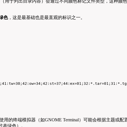
令（用于列出目录内容）会通过不同颜色标记文件类型，这种颜
为绿色
，这是最基础也是最直观的标识之一。
;41:tw=30;42:ow=34;42:st=37;44:ex=01;32:*.tar=01;31:*.tg
认使用的终端模拟器（如GNOME Terminal）可能会根据主题或配
代表绿色）。