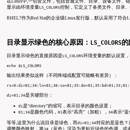
在Linux中,一切皆文件，包括普通文件、目录、设备文件
显示由环境变量
控制，它定义了各类文件、目录、
LS_COLORS
RHEL7作为Red Hat的企业级Linux发行版，默认采用了符
目录显示绿色的核心原因：
的
LS_COLORS
目录显示绿色的直接原因是
环境变量的默认设置，
LS_COLORS
echo $LS_COLORS
输出结果类似这样（不同终端或配置可能略有差异）：
rs=0:di=01;34:ln=01;36:so=01;35:do=01;35:bd=01;33;01:
是关键部分：
di=01;34
是“directory”的缩写，表示目录的颜色设置；
di
是颜色代码，
表示“高亮”（加粗），
表示“蓝
01;34
01
34
等等,这里为什么说目录是绿色，而
对应的是蓝色？
di=01;34
调整颜色映射，将
（蓝色）渲染为更贴近绿色的色调，或者
34