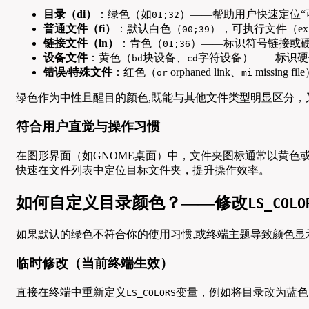
目录（di）
：绿色（如
）——帮助用户快速定位“
01;32
普通文件（fi）
：默认白色（
），可执行文件（e
00;39
链接文件（ln）
：青色（
）——标识符号链接或
01;36
设备文件
：黄色（
块设备、
字符设备）——标识硬
bd
cd
错误/特殊文件
：红色（
orphaned link、
missing
or
mi
绿色作为中性且醒目的颜色,既能与其他文件类型明显区分，
符合用户直觉与操作习惯
在图形界面（如GNOME桌面）中，文件夹图标通常以黄色
快速在文件列表中定位目标文件夹，提升操作效率。
如何自定义目录颜色？——修改
LS_COLO
如果默认的绿色不符合你的使用习惯,或终端主题导致颜色显
临时修改（当前终端生效）
直接在终端中重新定义
变量，例如将目录改为蓝色
LS_COLORS