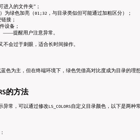
可进入的文件夹”；
x）为绿色加亮（
，与目录类似但可能通过加粗区分）；
01;32
硬链接；
件设备；
 file）——提醒用户注意异常。
又不会过于刺眼，适合长时间操作。
或蓝色为主，但在终端环境下，绿色凭借高对比度成为目录的理想
的方法
RS
示异常，可以通过修改
自定义目录颜色，以下是两种
LS_COLORS
：