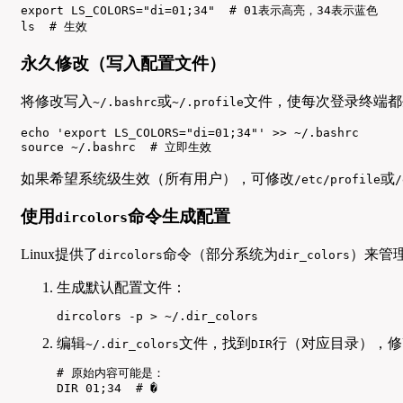
export LS_COLORS="di=01;34"  # 01表示高亮，34表示蓝色

ls  # 生效
永久修改（写入配置文件）
将修改写入
或
文件，使每次登录终端都
~/.bashrc
~/.profile
echo 'export LS_COLORS="di=01;34"' >> ~/.bashrc

source ~/.bashrc  # 立即生效
如果希望系统级生效（所有用户），可修改
或
/etc/profile
/
使用
命令生成配置
dircolors
Linux提供了
命令（部分系统为
）来管
dircolors
dir_colors
生成默认配置文件：
dircolors -p > ~/.dir_colors
编辑
文件，找到
行（对应目录），修
~/.dir_colors
DIR
# 原始内容可能是：

DIR 01;34  # �