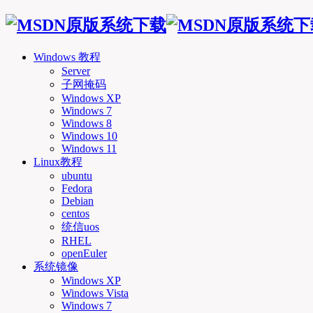
Windows 教程
Server
子网掩码
Windows XP
Windows 7
Windows 8
Windows 10
Windows 11
Linux教程
ubuntu
Fedora
Debian
centos
统信uos
RHEL
openEuler
系统镜像
Windows XP
Windows Vista
Windows 7