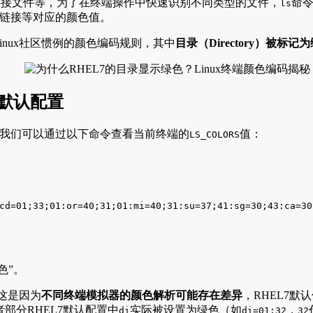
、链接文件等，为了在终端操作中快速识别不同类型的文件，
命
ls
链接等对应的颜色值。
合Linux社区惯例的颜色编码规则，其中
目录（Directory）被标记
默认配置
我们可以通过以下命令查看当前终端的
值：
LS_COLORS
cd=01;33;01:or=40;31;01:mi=40;31:su=37;41:sg=30;43:ca=30
色”。
这是因为
不同终端模拟器的颜色解析可能存在差异
，RHEL7默
部分RHEL7默认配置中
实际被设置为绿色（如
，
di
di=01;32
32