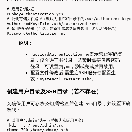
# 启用公钥认证

PubkeyAuthentication yes  

# 公钥存储文件路径（默认为用户家目录下的.ssh/authorized_keys
AuthorizedKeysFile .ssh/authorized_keys  

# 禁用密码登录（可选，建议测试成功后再禁用，避免无法登录）

PasswordAuthentication no  
说明
：
表示禁止密码登
PasswordAuthentication no
录，仅允许证书登录，若暂时需要保留密码
登录，可设置为
，测试完成后再禁用。
yes
配置文件修改后,需重启SSH服务使配置生
效：
。
systemctl restart sshd
创建用户目录及SSH目录（若不存在）
为确保用户可存放公钥,需检查并创建
目录，并设置正确
.ssh
权限：
# 以用户"admin"为例（替换为实际用户名）

mkdir -p /home/admin/.ssh

chmod 700 /home/admin/.ssh
